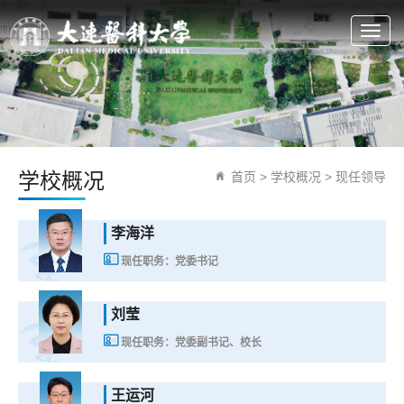
Togg
navig
学校概况
首页
> 学校概况 >
现任领导
李海洋
现任职务：党委书记
刘莹
现任职务：党委副书记、校长
王运河