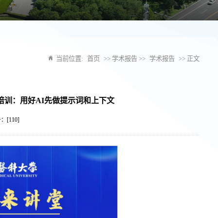
当前位置:
首页
>> 学术报告 >>
学术报告
>> 正文
培训：用好AI先做提示词和上下文
击：[
110
]